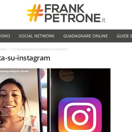
SONO
SOCIAL NETWORK
GUADAGNARE ONLINE
GUIDE 
amici
come-salvare-una-diretta-su-instagram
ta-su-instagram