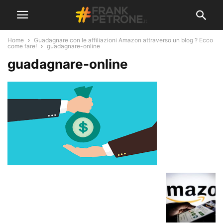
Home
Guadagnare con le affiliazioni Amazon attraverso un blog ? Ecco
come fare!
guadagnare-online
guadagnare-online