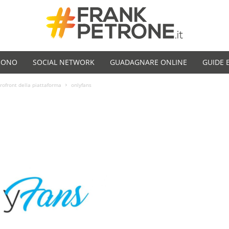
SONO
SOCIAL NETWORK
GUADAGNARE ONLINE
GUIDE 
trofront della piattaforma
onlyfans