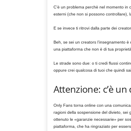
C’è un problema perchè nel momento in cui
esterni (che non si possono controllare), l
E se invece ti ritrovi dalla parte dei creato
Beh, se sei un creators l’insegnamento è qu
una piattaforma che non è di tua proprietà,
Le strade sono due: o ti credi flussi conti
oppure crei qualcosa di tuoi che quindi sai
Attenzione: c’è un 
Only Fans torna online con una comunicazion
ragioni della sospensione del divieto, sei
ottenuto le «garanzie necessarie» per sost
piattaforma, che ha ringraziato per essersi 