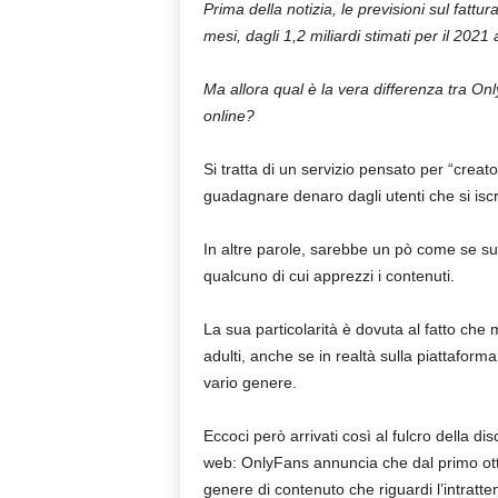
Prima della notizia, le previsioni sul fatt
mesi, dagli 1,2 miliardi stimati per il 2021 a
Ma allora qual è la vera differenza tra Onl
online?
Si tratta di un servizio pensato per “crea
guadagnare denaro dagli utenti che si iscr
In altre parole, sarebbe un pò come se s
qualcuno di cui apprezzi i contenuti.
La sua particolarità è dovuta al fatto che m
adulti, anche se in realtà sulla piattaform
vario genere.
Eccoci però arrivati così al fulcro della d
web: OnlyFans annuncia che dal primo otto
genere di contenuto che riguardi l’intratte