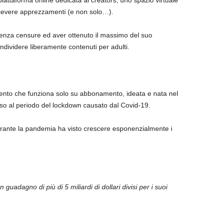
attaforma online dedicata ai creators; uno spazio virtuale
icevere apprezzamenti (e non solo…).
 senza censure ed aver ottenuto il massimo del suo
ondividere liberamente contenuti per adulti.
mento che funziona solo su abbonamento, ideata e nata nel
o al periodo del lockdown causato dal Covid-19.
durante la pandemia ha visto crescere esponenzialmente i
 guadagno di più di 5 miliardi di dollari divisi per i suoi