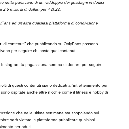
urato netto parlavano di un raddoppio dei guadagni in dodici
i 2,5 miliardi di dollari per il 2022.
yFans ed un’altra qualsiasi piattaforma di condivisione
tori di contenuti” che pubblicando su OnlyFans possono
ivono per seguire chi posta quei contenuti.
u Instagram tu pagassi una somma di denaro per seguire
olti di questi contenuti siano dedicati all’intrattenimento per
a sono ospitate anche altre nicchie come il fitness e hobby di
iscussione che nelle ultime settimane sta spopolando sul
bre sarà vietato in piattaforma pubblicare qualsiasi
nimento per aduti.