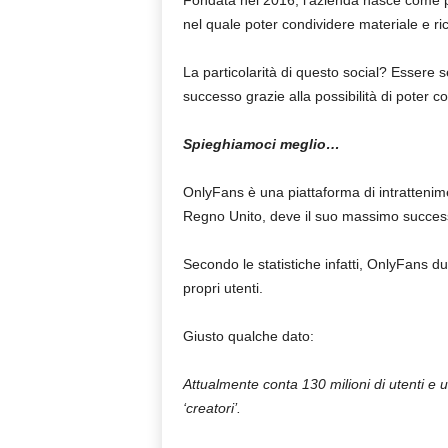
Fondata nel 2016, l’azienda nasce come pi
nel quale poter condividere materiale e r
La particolarità di questo social? Essere
successo grazie alla possibilità di poter c
Spieghiamoci meglio…
OnlyFans è una piattaforma di intratteni
Regno Unito, deve il suo massimo success
Secondo le statistiche infatti, OnlyFans 
propri utenti.
Giusto qualche dato:
Attualmente conta 130 milioni di utenti e un
‘creatori’.