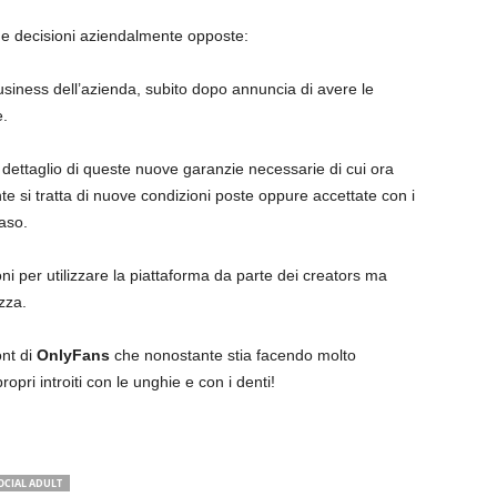
ue decisioni aziendalmente opposte:
usiness dell’azienda, subito dopo annuncia di avere le
e.
 dettaglio di queste nuove garanzie necessarie di cui ora
 si tratta di nuove condizioni poste oppure accettate con i
aso.
ni per utilizzare la piattaforma da parte dei creators ma
zza.
ont di
OnlyFans
che nonostante stia facendo molto
opri introiti con le unghie e con i denti!
OCIAL ADULT