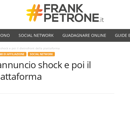
SONO
SOCIAL NETWORK
GUADAGNARE ONLINE
GUIDE 
shock e poi il dietrofront della piattaforma
 DI AFFILIAZIONE
SOCIAL NETWORK
annuncio shock e poi il
piattaforma