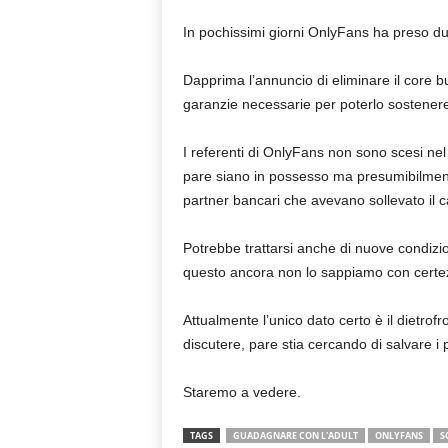
In pochissimi giorni OnlyFans ha preso d
Dapprima l’annuncio di eliminare il core b
garanzie necessarie per poterlo sostener
I referenti di OnlyFans non sono scesi nel
pare siano in possesso ma presumibilmente
partner bancari che avevano sollevato il c
Potrebbe trattarsi anche di nuove condizio
questo ancora non lo sappiamo con certe
Attualmente l’unico dato certo è il dietrofr
discutere, pare stia cercando di salvare i pr
Staremo a vedere.
TAGS
GUADAGNARE CON L'ADULT
ONLYFANS
S