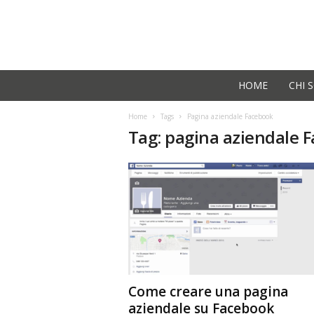
F
HOME
CHI 
r
a
n
Home
Tags
Pagina aziendale Facebook
k
Tag: pagina aziendale 
P
e
t
r
o
n
e
Come creare una pagina
aziendale su Facebook